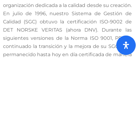
organización dedicada a la calidad desde su creación.
En julio de 1996, nuestro Sistema de Gestión de
Calidad (SGC) obtuvo la certificación ISO-9002 de
DET NORSKE VERITAS (ahora DNV). Durante las
siguientes versiones de la Norma ISO 9001, PPI ha
continuado la transición y la mejora de su SGC, y ha
permanecido hasta hoy en día certificada de manera
ininterrumpida según la versión ISO 9001:2015 de la
Norma.
La implementación de esta Norma Internacional en
el día a día de las operaciones permite a PPI
mantener buenas prácticas de gestión, que tienen
como objetivo mejorar la calidad de los servicios que
presta a sus clientes. El cumplimiento del SGC y la
certificación vigente se mantienen mediante
auditorías internas periódicas, así como auditorías