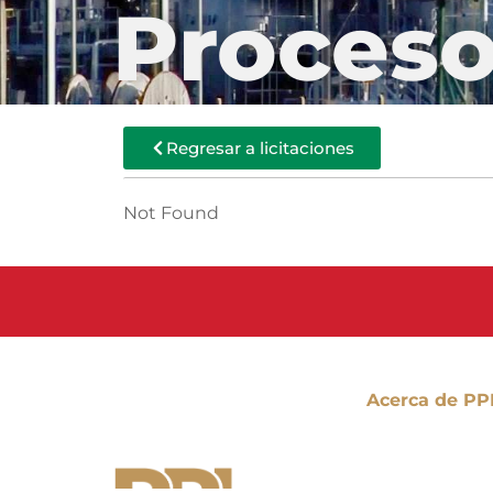
Proces
Regresar a licitaciones
Not Found
Acerca de PP
Nuestra Comp
Misión y Visió
Propuesta de 
Nuestros Princ