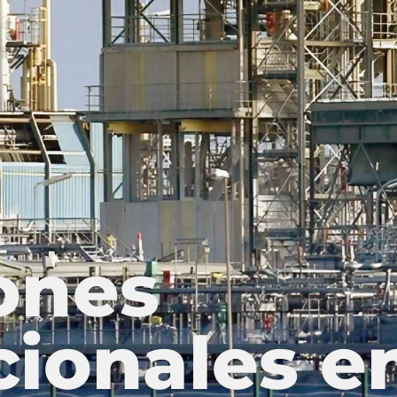
iones
cionales e