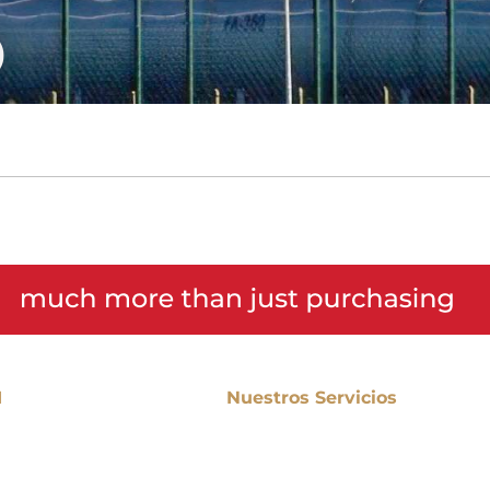
o
I
Nuestros Servicios
añía
Procura Internacional
n
Desarrollo de Proveedores
Valor
Estudios de Mercado
ipios
Administración de Contratos